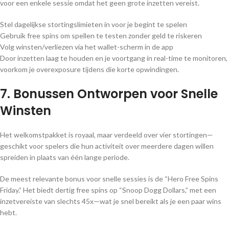
voor een enkele sessie omdat het geen grote inzetten vereist.
Stel dagelijkse stortingslimieten in voor je begint te spelen
Gebruik free spins om spellen te testen zonder geld te riskeren
Volg winsten/verliezen via het wallet-scherm in de app
Door inzetten laag te houden en je voortgang in real-time te monitoren,
voorkom je overexposure tijdens die korte opwindingen.
7. Bonussen Ontworpen voor Snelle
Winsten
Het welkomstpakket is royaal, maar verdeeld over vier stortingen—
geschikt voor spelers die hun activiteit over meerdere dagen willen
spreiden in plaats van één lange periode.
De meest relevante bonus voor snelle sessies is de “Hero Free Spins
Friday.” Het biedt dertig free spins op “Snoop Dogg Dollars,” met een
inzetvereiste van slechts 45x—wat je snel bereikt als je een paar wins
hebt.