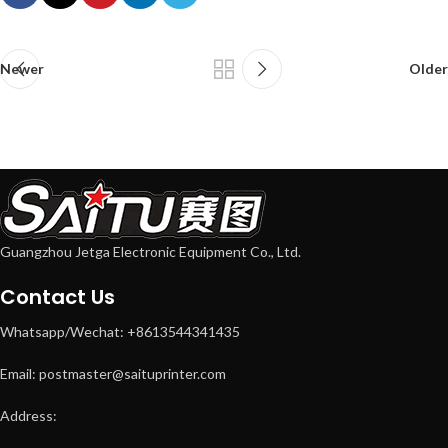
Newer
Older
Guangzhou Jetga Electronic Equipment Co., Ltd.
Contact Us
Whatsapp/Wechat: +8613544341435
Email: postmaster@saituprinter.com
Address: