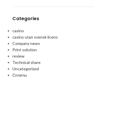
Categories
casino
casino utan svensk licens
Company news
Print solution
review
Technical share
Uncategorized
Сплиты