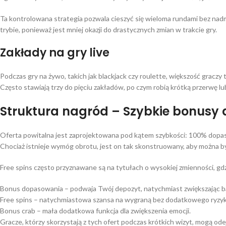
Ta kontrolowana strategia pozwala cieszyć się wieloma rundami bez nadm
trybie, ponieważ jest mniej okazji do drastycznych zmian w trakcie gry.
Zakłady na gry live
Podczas gry na żywo, takich jak blackjack czy roulette, większość graczy t
Często stawiają trzy do pięciu zakładów, po czym robią krótką przerwę lu
Struktura nagród – Szybkie bonusy 
Oferta powitalna jest zaprojektowana pod kątem szybkości: 100% dopas
Chociaż istnieje wymóg obrotu, jest on tak skonstruowany, aby można b
Free spins często przyznawane są na tytułach o wysokiej zmienności, gd
Bonus dopasowania – podwaja Twój depozyt, natychmiast zwiększając ba
Free spins – natychmiastowa szansa na wygraną bez dodatkowego ryzyk
Bonus crab – mała dodatkowa funkcja dla zwiększenia emocji.
Gracze, którzy skorzystają z tych ofert podczas krótkich wizyt, mogą ode