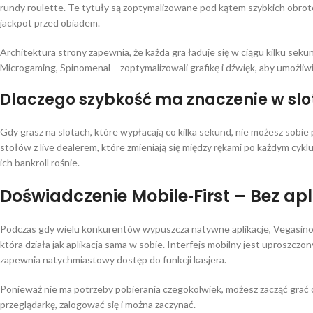
rundy roulette. Te tytuły są zoptymalizowane pod kątem szybkich obrotów
jackpot przed obiadem.
Architektura strony zapewnia, że każda gra ładuje się w ciągu kilku sek
Microgaming, Spinomenal – zoptymalizowali grafikę i dźwięk, aby umożliwi
Dlaczego szybkość ma znaczenie w slo
Gdy grasz na slotach, które wypłacają co kilka sekund, nie możesz sobie
stołów z live dealerem, które zmieniają się między rękami po każdym cyk
ich bankroll rośnie.
Doświadczenie Mobile‑First – Bez apl
Podczas gdy wielu konkurentów wypuszcza natywne aplikacje, Vegasino 
która działa jak aplikacja sama w sobie. Interfejs mobilny jest uproszczon
zapewnia natychmiastowy dostęp do funkcji kasjera.
Ponieważ nie ma potrzeby pobierania czegokolwiek, możesz zacząć grać 
przeglądarkę, zalogować się i można zaczynać.