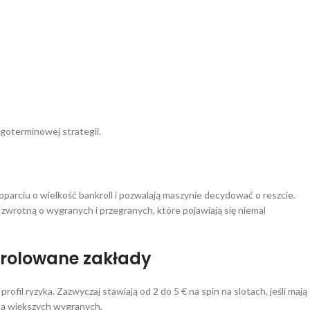
goterminowej strategii.
parciu o wielkość bankroll i pozwalają maszynie decydować o reszcie.
wrotną o wygranych i przegranych, które pojawiają się niemal
trolowane zakłady
ofil ryzyka. Zazwyczaj stawiają od 2 do 5 € na spin na slotach, jeśli mają
hcą większych wygranych.