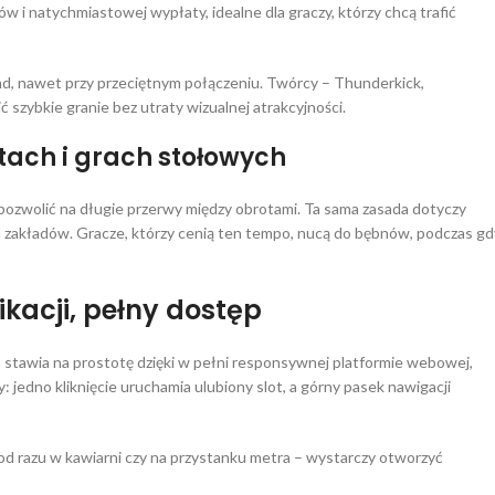
 i natychmiastowej wypłaty, idealne dla graczy, którzy chcą trafić
und, nawet przy przeciętnym połączeniu. Twórcy – Thunderkick,
ć szybkie granie bez utraty wizualnej atrakcyjności.
tach i grach stołowych
 pozwolić na długie przerwy między obrotami. Ta sama zasada dotyczy
lu zakładów. Gracze, którzy cenią ten tempo, nucą do bębnów, podczas gd
ikacji, pełny dostęp
stawia na prostotę dzięki w pełni responsywnej platformie webowej,
y: jedno kliknięcie uruchamia ulubiony slot, a górny pasek nawigacji
od razu w kawiarni czy na przystanku metra – wystarczy otworzyć