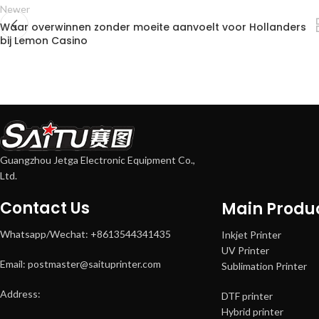
Newer
Waar overwinnen zonder moeite aanvoelt voor Hollanders
bij Lemon Casino
Guangzhou Jetga Electronic Equipment Co.,
Ltd.
Contact Us
Main Produ
Whatsapp/Wechat: +8613544341435
Inkjet Printer
UV Printer
Email: postmaster@saituprinter.com
Sublimation Printer
Address:
DTF printer
Hybrid printer