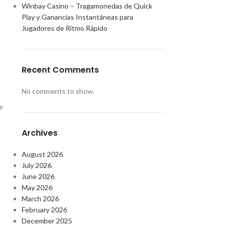
Winbay Casino – Tragamonedas de Quick
Play y Ganancias Instantáneas para
Jugadores de Ritmo Rápido
Recent Comments
No comments to show.
y
Archives
August 2026
July 2026
June 2026
May 2026
March 2026
February 2026
December 2025