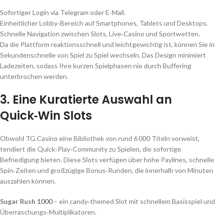
Sofortiger Login via Telegram oder E‑Mail.
Einheitlicher Lobby‑Bereich auf Smartphones, Tablets und Desktops.
Schnelle Navigation zwischen Slots, Live‑Casino und Sportwetten.
Da die Plattform reaktionsschnell und leichtgewichtig ist, können Sie in
Sekundenschnelle von Spiel zu Spiel wechseln. Das Design minimiert
Ladezeiten, sodass Ihre kurzen Spielphasen nie durch Buffering
unterbrochen werden.
3. Eine Kuratierte Auswahl an
Quick‑Win Slots
Obwohl TG.Casino eine Bibliothek von rund 6 000 Titeln vorweist,
tendiert die Quick‑Play‑Community zu Spielen, die sofortige
Befriedigung bieten. Diese Slots verfügen über hohe Paylines, schnelle
Spin‑Zeiten und großzügige Bonus‑Runden, die innerhalb von Minuten
auszahlen können.
Sugar Rush 1000
– ein candy‑themed Slot mit schnellem Basisspiel und
Überraschungs‑Multiplikatoren.