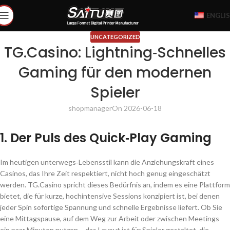
ENGLI
UNCATEGORIZED
TG.Casino: Lightning‑Schnelles
Gaming für den modernen
Spieler
shopmanager
On 2026-06-18
1. Der Puls des Quick‑Play Gaming
Im heutigen unterwegs‑Lebensstil kann die Anziehungskraft eines
Casinos, das Ihre Zeit respektiert, nicht hoch genug eingeschätzt
werden. TG.Casino spricht dieses Bedürfnis an, indem es eine Plattform
bietet, die für kurze, hochintensive Sessions konzipiert ist, bei denen
jeder Spin sofortige Spannung und schnelle Ergebnisse liefert. Ob Sie
eine Mittagspause, auf dem Weg zur Arbeit oder zwischen Meetings
ein paar Minuten nutzen – das Layout ist für Spieler gestaltet, die