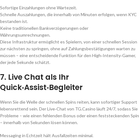
Sofortige Einzahlungen ohne Wartezeit.
Schnelle Auszahlungen, die innerhalb von Minuten erfolgen, wenn KYC
bestanden ist.
Keine traditionellen Bankverzögerungen oder
Währungsumrechnungen.
Diese Infrastruktur ermöglicht es Spielern, von einer schnellen Session
zur nächsten zu springen, ohne auf Zahlungsbestätigungen warten zu
müssen – eine entscheidende Funktion für den High‑Intensity‑Gamer,
der jede Sekunde schätzt.
7. Live Chat als Ihr
Quick‑Assist‑Begleiter
Wenn Sie die Welle der schnellen Spins reiten, kann sofortiger Support
lebensrettend sein. Der Live‑Chat von TG.Casino läuft 24/7, sodass Sie
Probleme – wie einen fehlenden Bonus oder einen feststeckenden Spin
– innerhalb von Sekunden lösen können.
Messaging in Echtzeit hält Ausfallzeiten minimal.