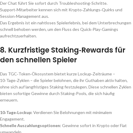
Der Chat führt Sie sofort durch Troubleshooting‑Schritte.
Support‑Mitarbeiter kennen sich mit Krypto‑Zahlungs‑Quirks und
Session‑Management aus.
Das Ergebnis ist ein nahtloses Spielerlebnis, bei dem Unterbrechungen
schnell behoben werden, um den Fluss des Quick‑Play‑Gamings
aufrechtzuerhalten.
8. Kurzfristige Staking‑Rewards für
den schnellen Spieler
Das TGC‑Token‑Ökosystem bietet kurze Lockup‑Zeiträume –
10‑Tage‑Zyklen – die Spieler belohnen, die ihr Guthaben aktiv halten,
ohne sich auf langfristiges Staking festzulegen. Diese schnellen Zyklen
bieten sofortige Gewinne durch Staking‑Pools, die sich häufig
erneuern.
10‑Tage‑Lockup:
Verdienen Sie Belohnungen mit minimalem
Engagement.
Schnelle Auszahlungsoptionen:
Gewinne sofort in Krypto oder Fiat
umwandeln.