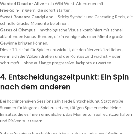
Wanted Dead or Alive
– ein Wild West‑Abenteuer mit
Free‑Spin‑Triggern, die sofort starten.
Sweet Bonanza CandyLand
– Sticky Symbols und Cascading Reels, die
schnelle Glücks‑Momente belohnen.
Gates of Olympus
– mythologische Visuals kombiniert mit schnell
ablaufenden Bonus‑Runden, die in weniger als einer Minute große
Gewinne bringen können.
Diese Titel sind für Spieler entwickelt, die den Nervenkitzel lieben,
wenn sich die Walzen drehen und der Kontostand wächst – oder
schrumpft – ohne auf lange progressive Jackpots zu warten.
4. Entscheidungszeitpunkt: Ein Spin
nach dem anderen
Bei hochintensiven Sessions zählt jede Entscheidung. Statt große
Summen für längeres Spiel zu setzen, tätigen Spieler meist kleine
Einsätze, die es ihnen ermöglichen, das Momentum aufrechtzuerhalten
und Risiken zu steuern.
Setzen Sie einen bescheidenen Einsatz, der ein oder zwei Paylines