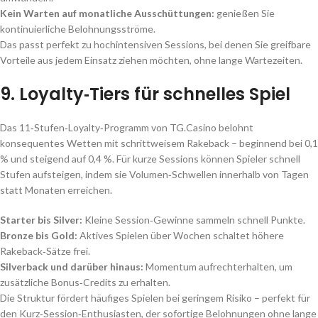
Kein Warten auf monatliche Ausschüttungen:
genießen Sie
kontinuierliche Belohnungsströme.
Das passt perfekt zu hochintensiven Sessions, bei denen Sie greifbare
Vorteile aus jedem Einsatz ziehen möchten, ohne lange Wartezeiten.
9. Loyalty‑Tiers für schnelles Spiel
Das 11‑Stufen‑Loyalty‑Programm von TG.Casino belohnt
konsequentes Wetten mit schrittweisem Rakeback – beginnend bei 0,1
% und steigend auf 0,4 %. Für kurze Sessions können Spieler schnell
Stufen aufsteigen, indem sie Volumen‑Schwellen innerhalb von Tagen
statt Monaten erreichen.
Starter bis Silver:
Kleine Session‑Gewinne sammeln schnell Punkte.
Bronze bis Gold:
Aktives Spielen über Wochen schaltet höhere
Rakeback‑Sätze frei.
Silverback und darüber hinaus:
Momentum aufrechterhalten, um
zusätzliche Bonus‑Credits zu erhalten.
Die Struktur fördert häufiges Spielen bei geringem Risiko – perfekt für
den Kurz‑Session‑Enthusiasten, der sofortige Belohnungen ohne lange