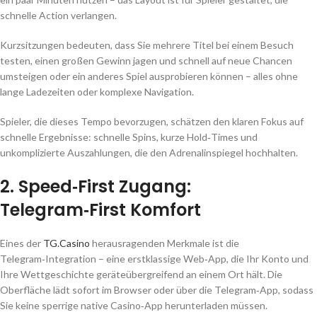
schnelle Action verlangen.
Kurzsitzungen bedeuten, dass Sie mehrere Titel bei einem Besuch
testen, einen großen Gewinn jagen und schnell auf neue Chancen
umsteigen oder ein anderes Spiel ausprobieren können – alles ohne
lange Ladezeiten oder komplexe Navigation.
Spieler, die dieses Tempo bevorzugen, schätzen den klaren Fokus auf
schnelle Ergebnisse: schnelle Spins, kurze Hold‑Times und
unkomplizierte Auszahlungen, die den Adrenalinspiegel hochhalten.
2. Speed‑First Zugang:
Telegram‑First Komfort
Eines der
TG.Casino
herausragenden Merkmale ist die
Telegram‑Integration – eine erstklassige Web‑App, die Ihr Konto und
Ihre Wettgeschichte geräteübergreifend an einem Ort hält. Die
Oberfläche lädt sofort im Browser oder über die Telegram‑App, sodass
Sie keine sperrige native Casino‑App herunterladen müssen.