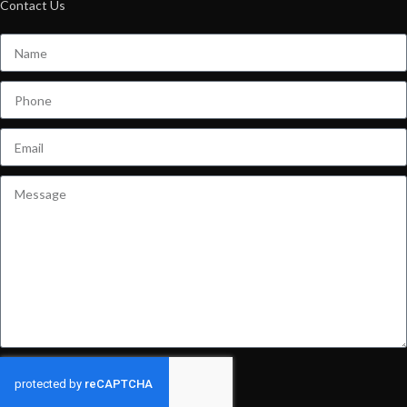
Contact Us