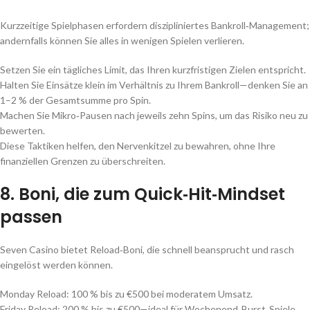
Kurzzeitige Spielphasen erfordern diszipliniertes Bankroll‑Management;
andernfalls können Sie alles in wenigen Spielen verlieren.
Setzen Sie ein tägliches Limit, das Ihren kurzfristigen Zielen entspricht.
Halten Sie Einsätze klein im Verhältnis zu Ihrem Bankroll—denken Sie an
1–2 % der Gesamtsumme pro Spin.
Machen Sie Mikro‑Pausen nach jeweils zehn Spins, um das Risiko neu zu
bewerten.
Diese Taktiken helfen, den Nervenkitzel zu bewahren, ohne Ihre
finanziellen Grenzen zu überschreiten.
8. Boni, die zum Quick‑Hit‑Mindset
passen
Seven Casino bietet Reload‑Boni, die schnell beansprucht und rasch
eingelöst werden können.
Monday Reload: 100 % bis zu €500 bei moderatem Umsatz.
Friday Reload: 200 % bis zu €500—ideal für Wochenend‑Burst‑Spiele.