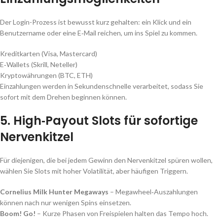
Der Login-Prozess ist bewusst kurz gehalten: ein Klick und ein
Benutzername oder eine E‑Mail reichen, um ins Spiel zu kommen.
Kreditkarten (Visa, Mastercard)
E‑Wallets (Skrill, Neteller)
Kryptowährungen (BTC, ETH)
Einzahlungen werden in Sekundenschnelle verarbeitet, sodass Sie
sofort mit dem Drehen beginnen können.
5. High‑Payout Slots für sofortige
Nervenkitzel
Für diejenigen, die bei jedem Gewinn den Nervenkitzel spüren wollen,
wählen Sie Slots mit hoher Volatilität, aber häufigen Triggern.
Cornelius Milk Hunter Megaways
– Megawheel‑Auszahlungen
können nach nur wenigen Spins einsetzen.
Boom! Go!
– Kurze Phasen von Freispielen halten das Tempo hoch.