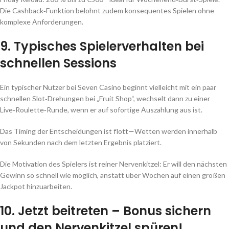
Die Cashback‑Funktion belohnt zudem konsequentes Spielen ohne
komplexe Anforderungen.
9. Typisches Spielerverhalten bei
schnellen Sessions
Ein typischer Nutzer bei Seven Casino beginnt vielleicht mit ein paar
schnellen Slot‑Drehungen bei „Fruit Shop“, wechselt dann zu einer
Live‑Roulette‑Runde, wenn er auf sofortige Auszahlung aus ist.
Das Timing der Entscheidungen ist flott—Wetten werden innerhalb
von Sekunden nach dem letzten Ergebnis platziert.
Die Motivation des Spielers ist reiner Nervenkitzel: Er will den nächsten
Gewinn so schnell wie möglich, anstatt über Wochen auf einen großen
Jackpot hinzuarbeiten.
10. Jetzt beitreten – Bonus sichern
und den Nervenkitzel spüren!