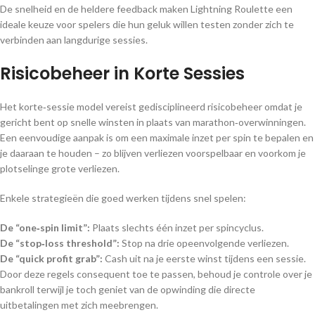
De snelheid en de heldere feedback maken Lightning Roulette een
ideale keuze voor spelers die hun geluk willen testen zonder zich te
verbinden aan langdurige sessies.
Risicobeheer in Korte Sessies
Het korte‑sessie model vereist gedisciplineerd risicobeheer omdat je
gericht bent op snelle winsten in plaats van marathon‑overwinningen.
Een eenvoudige aanpak is om een maximale inzet per spin te bepalen en
je daaraan te houden – zo blijven verliezen voorspelbaar en voorkom je
plotselinge grote verliezen.
Enkele strategieën die goed werken tijdens snel spelen:
De “one‑spin limit”:
Plaats slechts één inzet per spincyclus.
De “stop‑loss threshold”:
Stop na drie opeenvolgende verliezen.
De “quick profit grab”:
Cash uit na je eerste winst tijdens een sessie.
Door deze regels consequent toe te passen, behoud je controle over je
bankroll terwijl je toch geniet van de opwinding die directe
uitbetalingen met zich meebrengen.