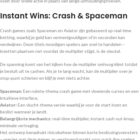
voelt door snelle actie in plaats van lange uithoudingsproeven.
Instant Wins: Crash & Spaceman
Crash games zoals Spaceman en Aviator zijn gebaseerd op real‑time
betting, waarbij je geld kan vermenigvuldigen of in seconden kan
verdwijnen. Deze titels moedigen spelers aan snel te handelen –
inzetten plaatsen net voordat de multiplier stijgt, is de sleutel.
De spanning komt van het kijken hoe de multiplier omhoog klimt totdat
je besluit uit te cashen. Als je te lang wacht, kan de multiplier over je
stop‑punt schieten en blijf je met niets achter.
Spaceman:
Een ruimte‑thema crash game met vloeiende curves en een
intuïtieve interface.
Aviator:
Een vlucht‑thema versie waarbij je voor de start inzet en
beslist wanneer je landt.
Belangrijkste mechanics:
real‑time multiplier, instant cash out‑knop,
minimale vertraging.
Het ontwerp benadrukt risicobeheer binnen korte beslissingsvensters
– precies wat deze games zo verslavend maakt voor quick‑fire spelers.