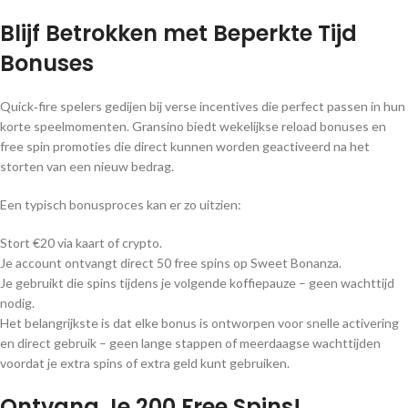
Blijf Betrokken met Beperkte Tijd
Bonuses
Quick‑fire spelers gedijen bij verse incentives die perfect passen in hun
korte speelmomenten. Gransino biedt wekelijkse reload bonuses en
free spin promoties die direct kunnen worden geactiveerd na het
storten van een nieuw bedrag.
Een typisch bonusproces kan er zo uitzien:
Stort €20 via kaart of crypto.
Je account ontvangt direct 50 free spins op Sweet Bonanza.
Je gebruikt die spins tijdens je volgende koffiepauze – geen wachttijd
nodig.
Het belangrijkste is dat elke bonus is ontworpen voor snelle activering
en direct gebruik – geen lange stappen of meerdaagse wachttijden
voordat je extra spins of extra geld kunt gebruiken.
Ontvang Je 200 Free Spins!