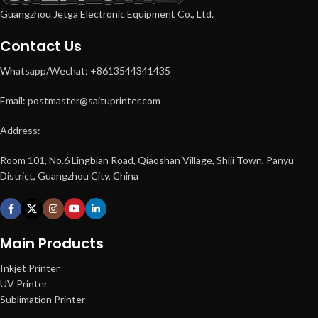
Guangzhou Jetga Electronic Equipment Co., Ltd.
Contact Us
Whatsapp/Wechat: +8613544341435
Email: postmaster@saituprinter.com
Address:
Room 101, No.6 Lingbian Road, Qiaoshan Village, Shiji Town, Panyu
District, Guangzhou City, China
Main Products
Inkjet Printer
UV Printer
Sublimation Printer