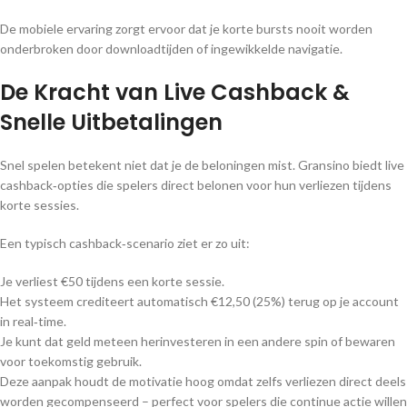
De mobiele ervaring zorgt ervoor dat je korte bursts nooit worden
onderbroken door downloadtijden of ingewikkelde navigatie.
De Kracht van Live Cashback &
Snelle Uitbetalingen
Snel spelen betekent niet dat je de beloningen mist. Gransino biedt live
cashback‑opties die spelers direct belonen voor hun verliezen tijdens
korte sessies.
Een typisch cashback‑scenario ziet er zo uit:
Je verliest €50 tijdens een korte sessie.
Het systeem crediteert automatisch €12,50 (25%) terug op je account
in real‑time.
Je kunt dat geld meteen herinvesteren in een andere spin of bewaren
voor toekomstig gebruik.
Deze aanpak houdt de motivatie hoog omdat zelfs verliezen direct deels
worden gecompenseerd – perfect voor spelers die continue actie willen