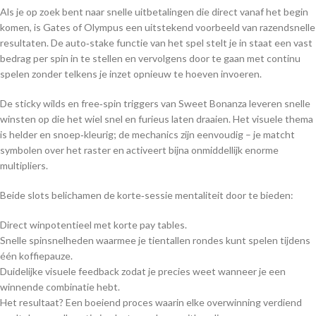
Als je op zoek bent naar snelle uitbetalingen die direct vanaf het begin
komen, is Gates of Olympus een uitstekend voorbeeld van razendsnelle
resultaten. De auto‑stake functie van het spel stelt je in staat een vast
bedrag per spin in te stellen en vervolgens door te gaan met continu
spelen zonder telkens je inzet opnieuw te hoeven invoeren.
De sticky wilds en free‑spin triggers van Sweet Bonanza leveren snelle
winsten op die het wiel snel en furieus laten draaien. Het visuele thema
is helder en snoep‑kleurig; de mechanics zijn eenvoudig – je matcht
symbolen over het raster en activeert bijna onmiddellijk enorme
multipliers.
Beide slots belichamen de korte‑sessie mentaliteit door te bieden:
Direct winpotentieel met korte pay tables.
Snelle spinsnelheden waarmee je tientallen rondes kunt spelen tijdens
één koffiepauze.
Duidelijke visuele feedback zodat je precies weet wanneer je een
winnende combinatie hebt.
Het resultaat? Een boeiend proces waarin elke overwinning verdiend