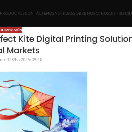
PRODUCTOS
CONTÁCTENOS
NOTICIAS
SOBRE NOSOTROS
DISTRIBUI
DE IMPRESIÓN
fect Kite Digital Printing Solutio
al Markets
inter002
En 2025-09-18