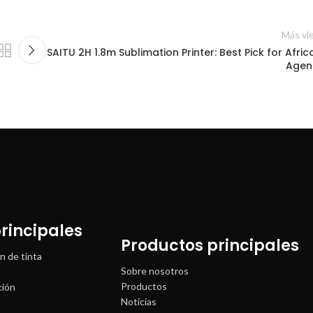
Más vi
SAITU 2H 1.8m Sublimation Printer: Best Pick for Afric
Agent
rincipales
Productos principales
n de tinta
Sobre nosotros
Productos
ción
Noticias