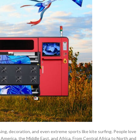
ing, decoration, and even extreme sports like kite surfing. People love
n America, the Middle East, and Africa. From Central Africa to North and