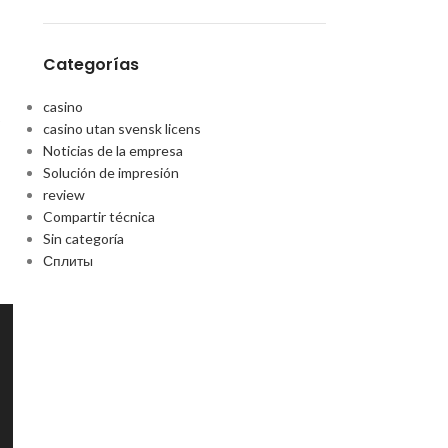
Categorías
casino
casino utan svensk licens
Noticias de la empresa
Solución de impresión
review
Compartir técnica
Sin categoría
Сплиты