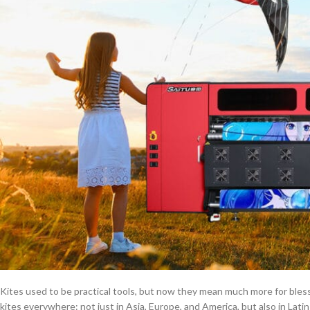
Kites used to be practical tools, but now they mean much more for bless
kites everywhere: not just in Asia, Europe, and America, but also in Lati