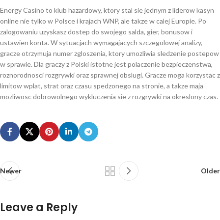
Energy Casino to klub hazardowy, ktory stal sie jednym z liderow kasyn
online nie tylko w Polsce i krajach WNP, ale takze w calej Europie. Po
zalogowaniu uzyskasz dostep do swojego salda, gier, bonusow i
ustawien konta. W sytuacjach wymagajacych szczegolowej analizy,
gracze otrzymuja numer zgloszenia, ktory umozliwia sledzenie postepow
w sprawie. Dla graczy z Polski istotne jest polaczenie bezpieczenstwa,
roznorodnosci rozgrywki oraz sprawnej obslugi. Gracze moga korzystac z
limitow wplat, strat oraz czasu spedzonego na stronie, a takze maja
mozliwosc dobrowolnego wykluczenia sie z rozgrywki na okreslony czas.
Newer
Older
Leave a Reply