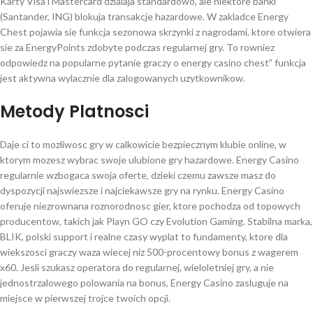
Karty Visa i Mastercard dzialaja standardowo, ale niektore banki
(Santander, ING) blokuja transakcje hazardowe. W zakladce Energy
Chest pojawia sie funkcja sezonowa skrzynki z nagrodami, ktore otwiera
sie za EnergyPoints zdobyte podczas regularnej gry. To rowniez
odpowiedz na popularne pytanie graczy o energy casino chest” funkcja
jest aktywna wylacznie dla zalogowanych uzytkownikow.
Metody Platnosci
Daje ci to mozliwosc gry w calkowicie bezpiecznym klubie online, w
ktorym mozesz wybrac swoje ulubione gry hazardowe. Energy Casino
regularnie wzbogaca swoja oferte, dzieki czemu zawsze masz do
dyspozycji najswiezsze i najciekawsze gry na rynku. Energy Casino
oferuje niezrownana roznorodnosc gier, ktore pochodza od topowych
producentow, takich jak Playn GO czy Evolution Gaming. Stabilna marka,
BLIK, polski support i realne czasy wyplat to fundamenty, ktore dla
wiekszosci graczy waza wiecej niz 500-procentowy bonus z wagerem
x60. Jesli szukasz operatora do regularnej, wieloletniej gry, a nie
jednostrzalowego polowania na bonus, Energy Casino zasluguje na
miejsce w pierwszej trojce twoich opcji.