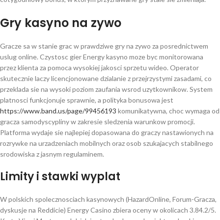
Gry kasyno na zywo
Gracze sa w stanie grac w prawdziwe gry na zywo za posrednictwem
uslug online. Czystosc gier Energy kasyno moze byc monitorowana
przez klienta za pomoca wysokiej jakosci sprzetu wideo. Operator
skutecznie laczy licencjonowane dzialanie z przejrzystymi zasadami, co
przeklada sie na wysoki poziom zaufania wsrod uzytkownikow. System
platnosci funkcjonuje sprawnie, a polityka bonusowa jest
https://www.band.us/page/99456193
komunikatywna, choc wymaga od
gracza samodyscypliny w zakresie sledzenia warunkow promocji.
Platforma wydaje sie najlepiej dopasowana do graczy nastawionych na
rozrywke na urzadzeniach mobilnych oraz osob szukajacych stabilnego
srodowiska z jasnym regulaminem.
Limity i stawki wyplat
W polskich spolecznosciach kasynowych (HazardOnline, Forum-Gracza,
dyskusje na Reddicie) Energy Casino zbiera oceny w okolicach 3.84.2/5.