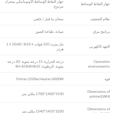
جهاز التقاط الوسائط الأوتوماتيكي بمحرك
جهاز التقاط الوسائط
مزدوج.
نظام التجفيف
سخان ما قبل / خلفي
برنامج مزق
صيانة، طباعة الصور
تيار متردد 220 فولت ± 10%، 50/60 ± 1
الجهد االكهربى
هرتز
Operation
درجة الحرارة: 15 درجة مئوية -30 درجة
environments
مئوية، الرطوبة: 35%RH-65%RH
قوة
Frinter:2500w;Heater:6000W
Dimensions of
3100*1400*1700 مللي متر
printer(LWH)
Dimensions of
3200*1450*1540 مللي متر