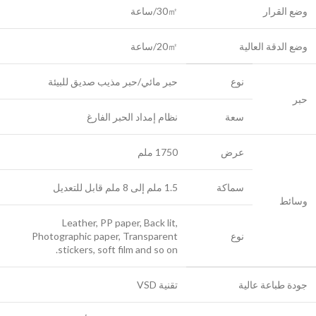
وضع القرار
30㎡/ساعة
وضع الدقة العالية
20㎡/ساعة
نوع
حبر مائي/حبر مذيب صديق للبيئة
حبر
سعة
نظام إمداد الحبر الفارغ
عرض
1750 ملم
سماكة
1.5 ملم إلى 8 ملم قابل للتعديل
وسائط
Leather, PP paper, Back lit,
نوع
Photographic paper, Transparent
stickers, soft film and so on.
جودة طباعة عالية
تقنية VSD