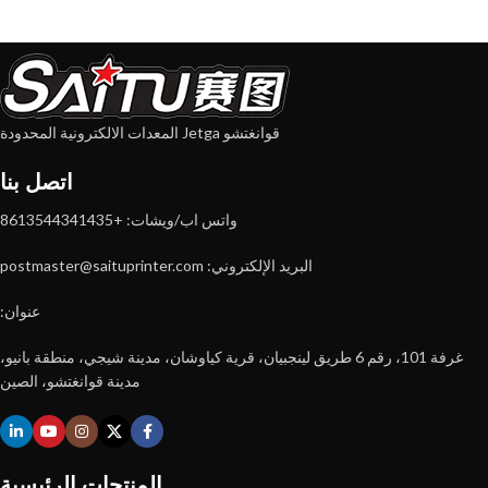
قوانغتشو Jetga المعدات الالكترونية المحدودة
اتصل بنا
واتس اب/ويشات: +8613544341435
البريد الإلكتروني: postmaster@saituprinter.com
عنوان:
غرفة 101، رقم 6 طريق لينجبيان، قرية كياوشان، مدينة شيجي، منطقة بانيو،
مدينة قوانغتشو، الصين
المنتجات الرئيسية