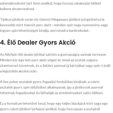
adrenalinszintet tart fenn anélkül, hogy hosszú várakozási időket
kellene elszenvedned.
Tipikus játékok során tíz-tizenöt Megaways játékot pörgethetsz le
kevesebb mint tizenöt perc alatt—minden spin nagy nyeremény vagy
ingyen spin lehetőségét kínálja, ami növeli a bankrollodat.
4. Élő Dealer Gyors Akció
Az AllySpin élő dealer játékai szintén a gyorsaságra vannak tervezve.
Minden kör egy-két perc alatt véget ér, mivel az osztók szigorú
ütemtervet követnek, és a felület azonnal új kártyákat vagy spin-t indít
a legutóbbi akciód után.
A live poker asztalok gyors fogadási fordulókat kínálnak; a rulett
asztalok gyors spin időzítőket alkalmaznak, így a játékosok azonnal
tehetnek fogadásokat és láthatják az eredményeket valós időben.
Ez a formátum lehetővé teszi, hogy egy teljes blackjack kört vagy egy
gyors rulett játékot befejezz anélkül, hogy hosszasan a asztalnál