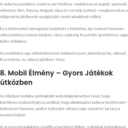
A oldal huszonkilenc nyelvre van fordítva—beleértve az angolt, spanyolt,
németet, finn, francia, lengyel, olasz és norvég nyelvet—megkönnyítve a
világszerte játékosok navigációját nyelvi akadályok nélkül.
Ez a többnyelvű támogatás beépített a felületbe, így nyelvet könnyen
változtathatsz menet közben; nincs szükség frusztráló újratöltésre vagy
külön oldalakra.
Az eredmény egy zökkenőmentes belépési pont: jelentkezz be, válaszd
ki a nyelvet, és válassz játékot—kész.
8. Mobil Élmény – Gyors Játékok
útközben
Az AllySpin mobilra optimalizált weboldala lehetővé teszi, hogy
bármilyen eszközről játssz anélkül, hogy alkalmazást kellene letöltened—
különösen hasznos, amikor helyszínt váltasz vagy szünetet tartasz a
munka közben.
A reszponzív kialakítás rövidíti a betöltési időket; a játékok bélyegképei