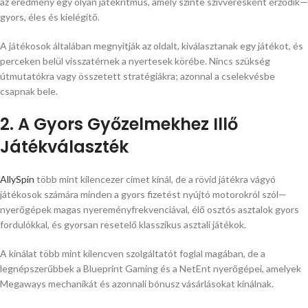
az eredmény egy olyan játékritmus, amely szinte szívverésként érződik—
gyors, éles és kielégítő.
A játékosok általában megnyitják az oldalt, kiválasztanak egy játékot, és
perceken belül visszatérnek a nyertesek körébe. Nincs szükség
útmutatókra vagy összetett stratégiákra; azonnal a cselekvésbe
csapnak bele.
2. A Gyors Győzelmekhez Illő
Játékválaszték
AllySpin
több mint kilencezer címet kínál, de a rövid játékra vágyó
játékosok számára minden a gyors fizetést nyújtó motorokról szól—
nyerőgépek magas nyereményfrekvenciával, élő osztós asztalok gyors
fordulókkal, és gyorsan resetelő klasszikus asztali játékok.
A kínálat több mint kilencven szolgáltatót foglal magában, de a
legnépszerűbbek a Blueprint Gaming és a NetEnt nyerőgépei, amelyek
Megaways mechanikát és azonnali bónusz vásárlásokat kínálnak.