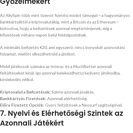
Győzelmekért
Az AllySpin több mint tizenöt fizetési módot támogat—a hagyományos
bankkártyáktól a kriptovalutákig, mint a Bitcoin és az Ethereum—
biztosítva, hogy a befizetések azonnal megtörténjenek, míg a
kifizetések néhány napon belül feldolgozódnak.
A minimális befizetés €20, ami egyszerű; nincs bonyolult azonosítási
folyamat, mielőtt elkezdhetnéd a játékot.
Mobil játékosok számára az Interac és a MuchBetter azonnali
feltöltéseket kínál, így azonnal belekezdhetsz kedvenc játékodba,
késlekedés nélkül.
Kriptovaluta Befizetések:
Szinte azonnali jóváírás.
Bankkártyás Fizetések:
Azonnali elérhetőség.
Előre Fizetett Opciók:
Gyors feltöltések a Neosurf segítségével.
7. Nyelvi és Elérhetőségi Szintek az
Azonnali Játékért