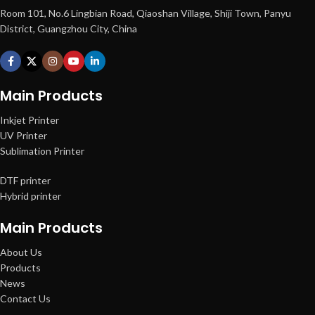
Room 101, No.6 Lingbian Road, Qiaoshan Village, Shiji Town, Panyu
District, Guangzhou City, China
Main Products
Inkjet Printer
UV Printer
Sublimation Printer
DTF printer
Hybrid printer
Main Products
About Us
Products
News
Contact Us