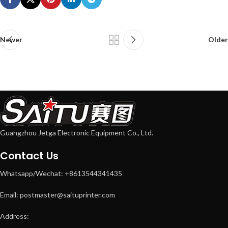
Newer
Older
Guangzhou Jetga Electronic Equipment Co., Ltd.
Contact Us
Whatsapp/Wechat: +8613544341435
Email: postmaster@saituprinter.com
Address: